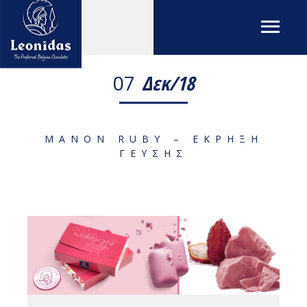
07
Δεκ/18
MANON RUBY – ΈΚΡΗΞΗ
ΓΕΎΣΗΣ